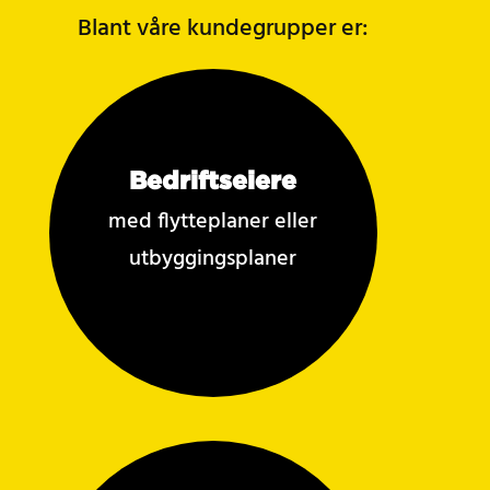
Blant våre kundegrupper er:
Bedriftseiere
med flytteplaner eller
utbyggingsplaner