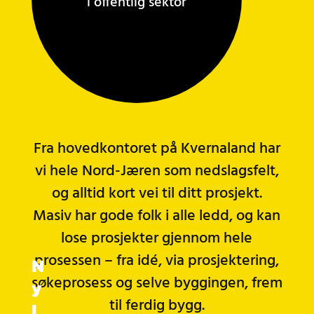
i offentlig sektor
Fra hovedkontoret på Kvernaland har
vi hele Nord-Jæren som nedslagsfelt,
og alltid kort vei til ditt prosjekt.
Masiv har gode folk i alle ledd, og kan
lose prosjekter gjennom hele
prosessen – fra idé, via prosjektering,
N
søkeprosess og selve byggingen, frem
y
til ferdig bygg.
l