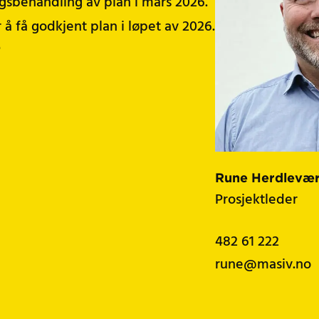
gsbehandling av plan i mars 2026.
 å få godkjent plan i løpet av 2026.
e
Rune Herdlevæ
Prosjektleder
482 61 222
rune@masiv.no