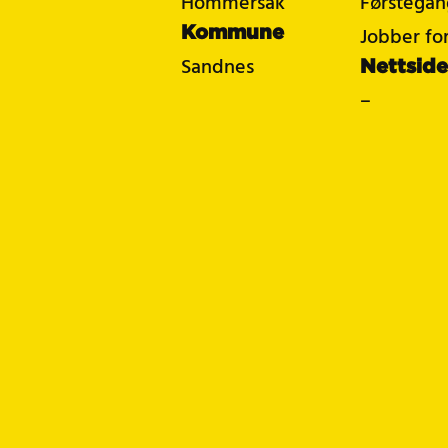
Hommersåk
Førstegan
Kommune
Jobber for
Sandnes
Nettsid
–