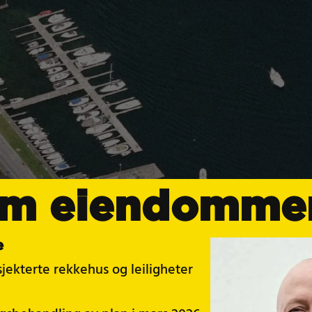
 om eiendomme
e
jekterte rekkehus og leiligheter