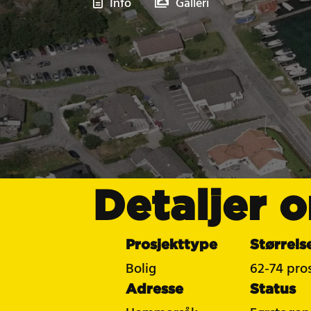
Info
Galleri
Detaljer
Prosjekttype
Størrels
Bolig
62-74 pros
Adresse
Status