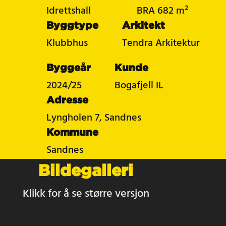
Idrettshall
BRA 682 m²
Byggtype
Arkitekt
Klubbhus
Tendra Arkitektur
Byggeår
Kunde
2024/25
Bogafjell IL
Adresse
Lyngholen 7, Sandnes
Kommune
Sandnes
Bildegalleri
Klikk for å se større versjon