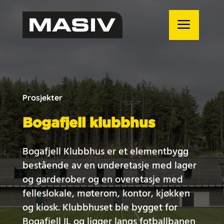
Prosjekter
Bogafjell klubbhus
Bogafjell Klubbhus er et elementbygg
bestående av en underetasje med lager
og garderober og en overetasje med
felleslokale, møterom, kontor, kjøkken
og kiosk. Klubbhuset ble bygget for
Bogafjell IL og ligger langs fotballbanen