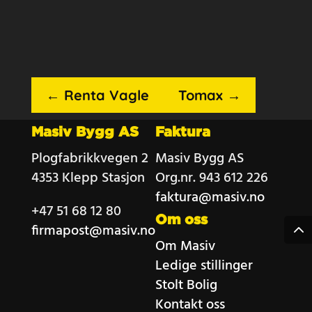
←
Renta Vagle
Tomax
→
Masiv Bygg AS
Faktura
Plogfabrikkvegen 2
Masiv Bygg AS
4353 Klepp Stasjon
Org.nr. 943 612 226
faktura@masiv.no
+47 51 68 12 80
Om oss
firmapost@masiv.no
Om Masiv
Ledige stillinger
Stolt Bolig
Kontakt oss